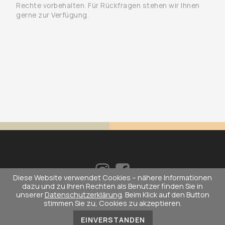
Rechte vorbehalten. Für Rückfragen stehen wir Ihnen
gerne zur Verfügung.
Diese Website verwendet Cookies – nähere Informationen
dazu und zu Ihren Rechten als Benutzer finden Sie in
unserer
Datenschutzerklärung
. Beim Klick auf den Button
stimmen Sie zu, Cookies zu akzeptieren.
© Copyright 2026 • die zahnerie® • Zahnärzte in
Kaltental •••
Impressum
•
Datenschutz
EINVERSTANDEN