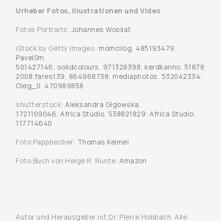
Urheber Fotos, Illustrationen und Video
Fotos Portraits:
Johannes Wosilat
iStock by Getty Images:
momcilog
,
485193479
;
PavelSm
,
501427146
;
solidcolours
,
971328398
;
kerdkanno
,
51878
2008
;
fares139
,
864968738
;
mediaphotos
,
532042334
;
Oleg_0
,
470989858
shutterstock:
Aleksandra Gigowska
,
1721109046
;
Africa Studio
,
538821829
;
Africa Studio
,
117714640
Foto Pappbecher:
Thomas Keimel
Foto Buch von Helge R. Runte:
Amazon
Autor und Herausgeber ist Dr. Pierre Hobbach. Alle