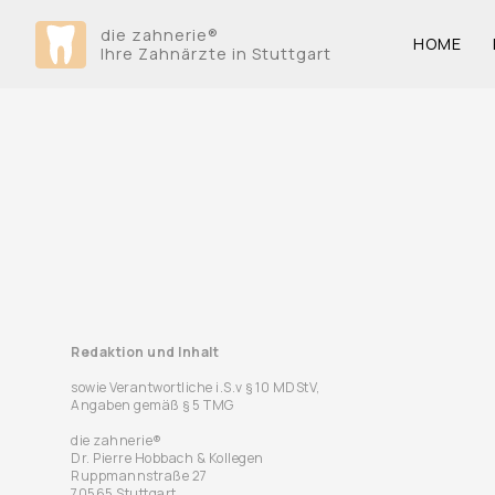
die zahnerie
®
HOME
Ihre Zahnärzte in Stuttgart
Redaktion und Inhalt
sowie Verantwortliche i.S.v § 10 MDStV,
Angaben gemäß § 5 TMG
die zahnerie®
Dr. Pierre Hobbach & Kollegen
Ruppmannstraße 27
70565 Stuttgart