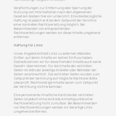
Verpflichtungen zur Entfernung oder Sperrung der
Nutzung von Informationen nach den allgemeinen
Gesetzen bleiben hiervon unberührt. Eine diesbezügliche
Haftung ist jedoch erst ab dem Zeitpunkt der Kenntnis
einer konkreten Rechtsverletzung möglich. Bei
Bekanntwerden von entsprechenden
Rechtsverletzungen werden wir diese Inhalte umgehend
entfernen.
Haftung für Links
Unser Angebot enthält Links zu externen Websites
Dritter, auf deren Inhalte wir keinen Einfluss haben.
Deshalb können wir für diese fremden Inhalte auch keine
Gewähr übernehmen. Für die Inhalte der verlinkten
Seiten ist stets der jeweilige Anbieter oder Betreiber der
Seiten verantwortlich. Die verlinkten Seiten wurden zum
Zeitpunkt der Verlinkung auf mögliche Rechtsverstöße
überprüft. Rechtswidrige Inhalte waren zum Zeitpunkt
der Verlinkung nicht erkennbar.
Eine permanente inhaltliche Kontrolle der verlinkten
Seiten ist jedoch ohne konkrete Anhaltspunkte einer
Rechtsverletzung nicht zumutbar. Bei Bekanntwerden
von Rechtsverletzungen werden wir derartige Links
umgehend entfernen.