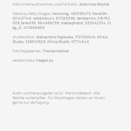
Fotos Innenaufnahmen und Portraits:
Johannes Wosilat
iStock by Getty Images:
momcilog
,
485193479
;
PavelSm
,
501427146
;
solidcolours
,
971328398
;
kerdkanno
,
518782
008
;
fares139
,
864968738
;
mediaphotos
,
532042334
;
Ol
eg_0
,
470989858
shutterstock:
Aleksandra Gigowska
,
1721109046
;
Africa
Studio
,
538821829
;
Africa Studio
,
117714640
Foto Pappbecher:
Thomas Keimel
weitere Fotos:
freepik.es
Autor und Herausgeber ist Dr. Pierre Hobbach. Alle
Rechte vorbehalten. Für Rückfragen stehen wir Ihnen
gerne zur Verfügung.