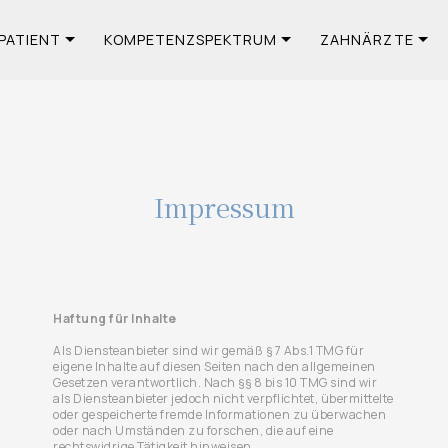
PATIENT
KOMPETENZSPEKTRUM
ZAHNÄRZTE
Impressum
Haftung für Inhalte
Als Diensteanbieter sind wir gemäß § 7 Abs.1 TMG für
eigene Inhalte auf diesen Seiten nach den allgemeinen
Gesetzen verantwortlich. Nach §§ 8 bis 10 TMG sind wir
als Diensteanbieter jedoch nicht verpflichtet, übermittelte
oder gespeicherte fremde Informationen zu überwachen
oder nach Umständen zu forschen, die auf eine
rechtswidrige Tätigkeit hinweisen.