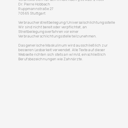
Dr. Pierre Hobbach
Ruppmannstraße 27
70565 Stuttgart
Verbraucherstreitbeilegung/Universalschlichtungsstelle
Wir sind nicht bereit oder verpflichtet, an
Streitbeilegungsverfahren vor einer
Verbraucherschlichtungsstelle teilzunehmen.
Das generische Maskulinum wird ausschließlich zur
besseren Lesbarkeit verwendet. Alle Texte auf dieser
Webseite richten sich stets an w/m/d, einschließlich
Berufsbezeichnungen wie Zahnärzte.