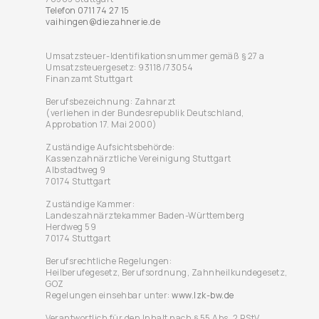
Telefon 0711 74 27 15
vaihingen@diezahnerie.de
Umsatzsteuer-Identifikationsnummer gemäß § 27 a
Umsatzsteuergesetz: 93118/73054
Finanzamt Stuttgart
Berufsbezeichnung: Zahnarzt
(verliehen in der Bundesrepublik Deutschland,
Approbation 17. Mai 2000)
Zuständige Aufsichtsbehörde:
Kassenzahnärztliche Vereinigung Stuttgart
Albstadtweg 9
70174 Stuttgart
Zuständige Kammer:
Landeszahnärztekammer Baden-Württemberg
Herdweg 59
70174 Stuttgart
Berufsrechtliche Regelungen:
Heilberufegesetz, Berufsordnung, Zahnheilkundegesetz,
GOZ
Regelungen einsehbar unter:
www.lzk-bw.de
Verantwortlich für den Inhalt nach § 55 Abs. 2 RStV